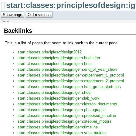
[[
start:classes:principlesofdesign:i
Trace:
Backlinks
This is a list of pages that seem to link back to the current page.
start:classes:principlesofdesign2012
start:classes:principlesofdesign:igem:bed_lifter
start:classes:principlesofdesign:igem:bom
start:classes:principlesofdesign:igem:end_of_year_show
start:classes:principlesofdesign:igem:experiment_1_protocol
start:classes:principlesofdesign:igem:experiment_2_protocol
start:classes:principlesofdesign:igem:first_group_sketches
start:classes:principlesofdesign:igem:hoq
start:classes:principlesofdesign:igem:lab_work
start:classes:principlesofdesign:igem:lesson_documents
start:classes:principlesofdesign:igem:photographs
start:classes:principlesofdesign:igem:proposed_timeline
start:classes:principlesofdesign:igem:stepper_motors
start:classes:principlesofdesign:igem:timeline
start:classes:principlesofdesign:igem:yuta_makita