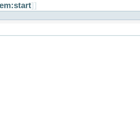
gem:start
]]